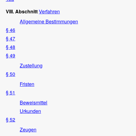
VIII. Abschnitt
Verfahren
Allgemeine Bestimmungen
§ 46
§ 47
§ 48
§ 49
Zustellung
§ 50
Fristen
§ 51
Beweismittel
Urkunden
§ 52
Zeugen