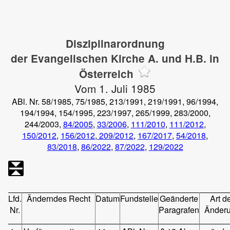
Disziplinarordnung
der Evangelischen Kirche A. und H.B. in
Österreich
Vom 1. Juli 1985
ABl. Nr. 58/1985, 75/1985, 213/1991, 219/1991, 96/1994,
194/1994, 154/1995, 223/1997, 265/1999, 283/2000,
244/2003,
84/2005
,
33/2006
,
111/2010
,
111/2012
,
150/2012
,
156/2012
,
209/2012
,
167/2017
,
54/2018
,
83/2018
,
86/2022
,
87/2022
,
129/2022
Lfd.
Änderndes Recht
Datum
Fundstelle
Geänderte
Art d
Nr.
Paragrafen
Änder