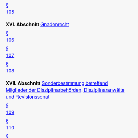
§
105
XVI. Abschnitt
Gnadenrecht
§
106
§
107
§
108
XVII. Abschnitt
Sonderbestimmung betreffend
Mitglieder der Disziplinarbehörden, Disziplinaranwälte
und Revisionssenat
§
109
§
110
§