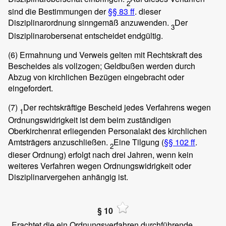
2
sind die Bestimmungen der
§§ 83 ff
. dieser
Disziplinarordnung sinngemäß anzuwenden.
Der
3
Disziplinarobersenat entscheidet endgültig.
(6)
Ermahnung und Verweis gelten mit Rechtskraft des
Bescheides als vollzogen; Geldbußen werden durch
Abzug von kirchlichen Bezügen eingebracht oder
eingefordert.
(7)
Der rechtskräftige Bescheid jedes Verfahrens wegen
1
Ordnungswidrigkeit ist dem beim zuständigen
Oberkirchenrat erliegenden Personalakt des kirchlichen
Amtsträgers anzuschließen.
Eine Tilgung (
§§ 102 ff
.
2
dieser Ordnung) erfolgt nach drei Jahren, wenn kein
weiteres Verfahren wegen Ordnungswidrigkeit oder
Disziplinarvergehen anhängig ist.
§ 10
Erachtet die ein Ordnungsverfahren durchführende