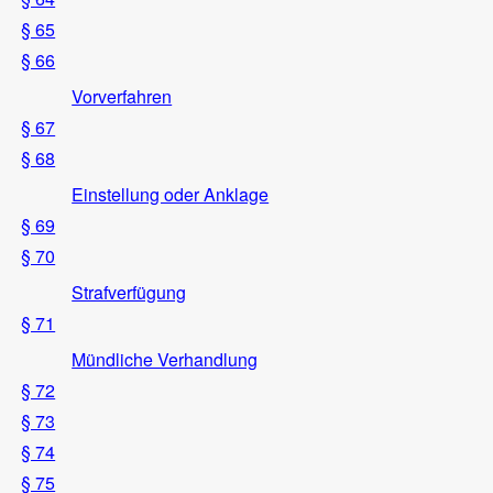
§ 65
§ 66
Vorverfahren
§ 67
§ 68
Einstellung oder Anklage
§ 69
§ 70
Strafverfügung
§ 71
Mündliche Verhandlung
§ 72
§ 73
§ 74
§ 75