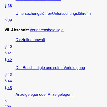
§ 38
Untersuchungsführer/Untersuchungsführerin
§ 39
VII. Abschnitt
Verfahrensbeteiligte
Disziplinaranwalt
§ 40
§ 41
§ 42
Der Beschuldigte und seine Verteidigung
§ 43
§ 44
§ 45
Anzeigeleger oder Anzeigelegerin
§
45a