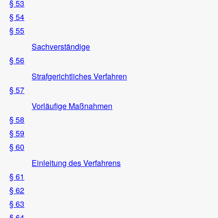
§ 53
§ 54
§ 55
Sachverständige
§ 56
Strafgerichtliches Verfahren
§ 57
Vorläufige Maßnahmen
§ 58
§ 59
§ 60
Einleitung des Verfahrens
§ 61
§ 62
§ 63
§ 64