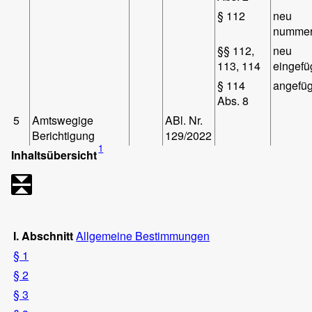
§ 112
neu
nummer
§§ 112,
neu
113, 114
eingefü
§ 114
angefüg
Abs. 8
5
Amtswegige
ABl. Nr.
Berichtigung
129/2022
1
Inhaltsübersicht
I. Abschnitt
Allgemeine Bestimmungen
§ 1
§ 2
§ 3