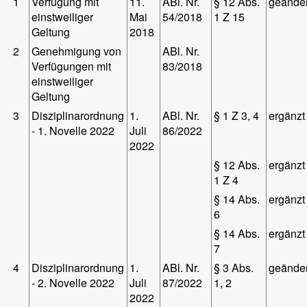
1
Verfügung mit
11.
ABl. Nr.
§ 12 Abs.
geänder
einstweiliger
Mai
54/2018
1 Z 15
Geltung
2018
2
Genehmigung von
ABl. Nr.
Verfügungen mit
83/2018
einstweiliger
Geltung
3
Disziplinarordnung
1.
ABl. Nr.
§ 1 Z 3, 4
ergänzt
- 1. Novelle 2022
Juli
86/2022
2022
§ 12 Abs.
ergänzt
1 Z 4
§ 14 Abs.
ergänzt
6
§ 14 Abs.
ergänzt
7
4
Disziplinarordnung
1.
ABl. Nr.
§ 3 Abs.
geänder
- 2. Novelle 2022
Juli
87/2022
1, 2
2022