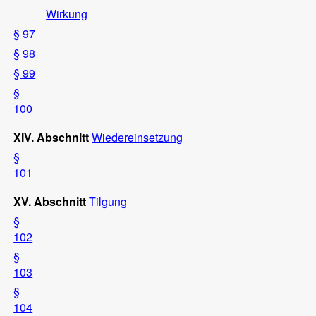
Wirkung
§ 97
§ 98
§ 99
§
100
XIV. Abschnitt
Wiedereinsetzung
§
101
XV. Abschnitt
Tilgung
§
102
§
103
§
104