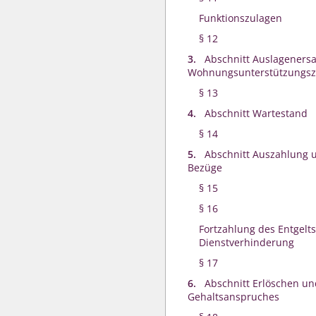
Funktionszulagen
§ 12
3.
Abschnitt Auslageners
Wohnungsunterstützungsz
§ 13
4.
Abschnitt Wartestand
§ 14
5.
Abschnitt Auszahlung 
Bezüge
§ 15
§ 16
Fortzahlung des Entgelts
Dienstverhinderung
§ 17
6.
Abschnitt Erlöschen u
Gehaltsanspruches