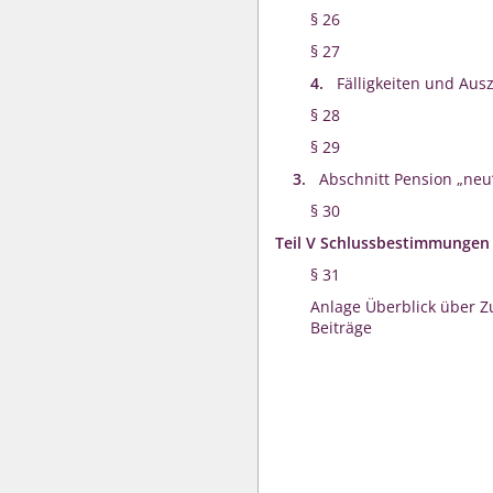
§ 26
§ 27
4.
Fälligkeiten und Aus
§ 28
§ 29
3.
Abschnitt Pension „neu
§ 30
Teil V Schlussbestimmungen
§ 31
Anlage Überblick über 
Beiträge