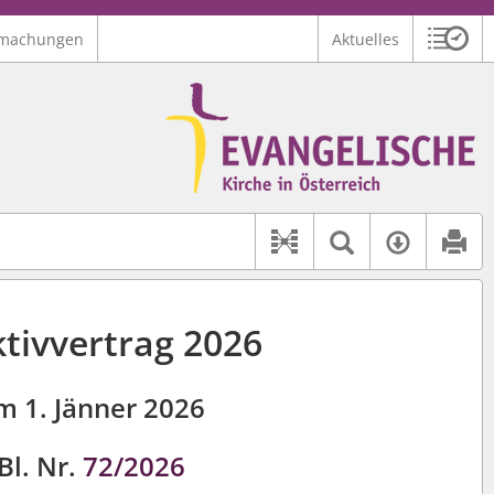
machungen
Aktuelles
Sitzu
Logo Ev. Kirche in Österreich
 findet auch: "Pfarrerinitiative" oder "Pfarrerausschuss".
serer Hilfe.
Textsuche 
Verfüg
Dokument-Beziehu
ktivvertrag 2026
m 1. Jänner 2026
Bl. Nr.
72/2026