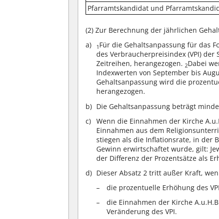
Pfarramtskandidat und Pfarramtskandi
(2)
Zur Berechnung der jährlichen Geha
Für die Gehaltsanpassung für das F
1
des Verbraucherpreisindex (VPI) der 
Zeitreihen, herangezogen.
Dabei wer
2
Indexwerten von September bis Augu
Gehaltsanpassung wird die prozentu
herangezogen.
Die Gehaltsanpassung beträgt minde
Wenn die Einnahmen der Kirche A.u.
Einnahmen aus dem Religionsunterric
stiegen als die Inflationsrate, in der
Gewinn erwirtschaftet wurde, gilt: J
der Differenz der Prozentsätze als E
Dieser Absatz 2 tritt außer Kraft, w
die prozentuelle Erhöhung des VPI
die Einnahmen der Kirche A.u.H.B.
Veränderung des VPI.