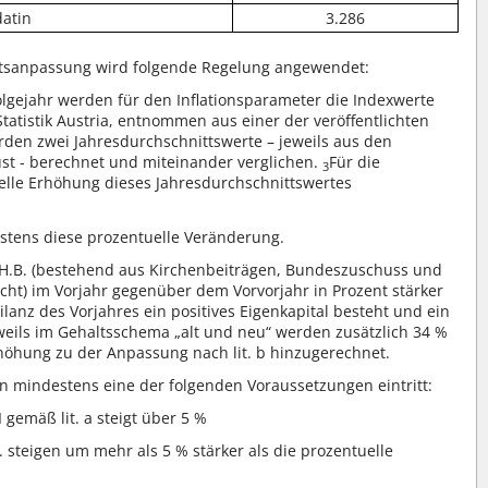
datin
3.286
ltsanpassung wird folgende Regelung angewendet:
olgejahr werden für den Inflationsparameter die Indexwerte
Statistik Austria, entnommen aus einer der veröffentlichten
den zwei Jahresdurchschnittswerte – jeweils aus den
st - berechnet und miteinander verglichen.
Für die
3
elle Erhöhung dieses Jahresdurchschnittswertes
stens diese prozentuelle Veränderung.
H.B. (bestehend aus Kirchenbeiträgen, Bundeszuschuss und
ht) im Vorjahr gegenüber dem Vorvorjahr in Prozent stärker
 Bilanz des Vorjahres ein positives Eigenkapital besteht und ein
eweils im Gehaltsschema „alt und neu“ werden zusätzlich 34 %
rhöhung zu der Anpassung nach lit. b hinzugerechnet.
enn mindestens eine der folgenden Voraussetzungen eintritt:
 gemäß lit. a steigt über 5 %
 steigen um mehr als 5 % stärker als die prozentuelle