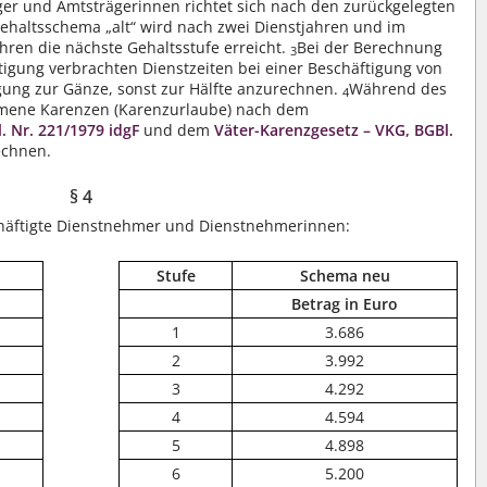
äger und Amtsträgerinnen richtet sich nach den zurückgelegten
ehaltsschema „alt“ wird nach zwei Dienstjahren und im
hren die nächste Gehaltsstufe erreicht.
Bei der Berechnung
3
ftigung verbrachten Dienstzeiten bei einer Beschäftigung von
igung zur Gänze, sonst zur Hälfte anzurechnen.
Während des
4
mmene Karenzen (Karenzurlaube) nach dem
 Nr. 221/1979 idgF
und dem
Väter-Karenzgesetz – VKG, BGBl.
echnen.
§ 4
chäftigte Dienstnehmer und Dienstnehmerinnen:
Stufe
Schema neu
Betrag in Euro
1
3.686
2
3.992
3
4.292
4
4.594
5
4.898
6
5.200