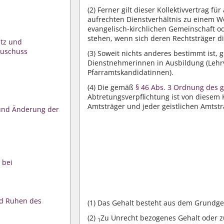
(2)
Ferner gilt dieser Kollektivvertrag fü
aufrechten Dienstverhältnis zu einem We
evangelisch-kirchlichen Gemeinschaft ode
stehen, wenn sich deren Rechtsträger di
atz und
uschuss
(3)
Soweit nichts anderes bestimmt ist, g
Dienstnehmerinnen in Ausbildung (Lehr
Pfarramtskandidatinnen).
(4)
Die gemäß
§ 46 Abs. 3 Ordnung des g
Abtretungsverpflichtung ist von diesem Ko
Amtsträger und jeder geistlichen Amtsträ
und Änderung der
 bei
nd Ruhen des
(1)
Das Gehalt besteht aus dem Grundge
(2)
Zu Unrecht bezogenes Gehalt oder z
1