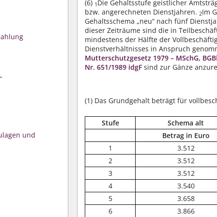
(6)
Die Gehaltsstufe geistlicher Amtstr
1
bzw. angerechneten Dienstjahren.
Im G
2
Gehaltsschema „neu“ nach fünf Dienstja
dieser Zeiträume sind die in Teilbeschä
zahlung
mindestens der Hälfte der Vollbeschäft
Dienstverhältnisses in Anspruch geno
Mutterschutzgesetz 1979 – MSchG, BGBl.
Nr. 651/1989 idgF
sind zur Gänze anzur
“
(1)
Das Grundgehalt beträgt für vollbes
Stufe
Schema alt
Zulagen und
Betrag in Euro
1
3.512
2
3.512
3
3.512
4
3.540
5
3.658
6
3.866