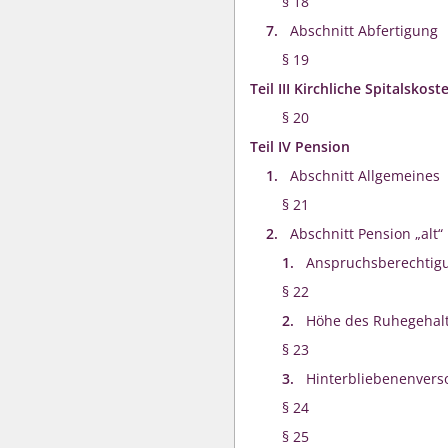
§ 18
7.
Abschnitt Abfertigung
§ 19
Teil III Kirchliche Spitalskos
§ 20
Teil IV Pension
1.
Abschnitt Allgemeines
§ 21
2.
Abschnitt Pension „alt“
1.
Anspruchsberechtig
§ 22
2.
Höhe des Ruhegehal
§ 23
3.
Hinterbliebenenvers
§ 24
§ 25