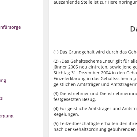
auszahlende Stelle ist zur Hereinbring
D
tenfürsorge
(1)
Das Grundgehalt wird durch das Geha
(2)
Das Gehaltsschema „neu“ gilt für all
1
Jänner 2005 neu eintreten, sowie jene g
Stichtag 31. Dezember 2004 in den Gehal
Einzelerklärung in das Gehaltsschema „
ung
geistlichen Amtsträger und Amtsträgeri
(3)
Dienstnehmer und Dienstnehmerinnen 
ts
festgesetzten Bezug.
(4)
Für geistliche Amtsträger und Amtstr
Regelungen.
orgung
(5)
Teilzeitbeschäftigte erhalten den i
nach der Gehaltsordnung gebührenden