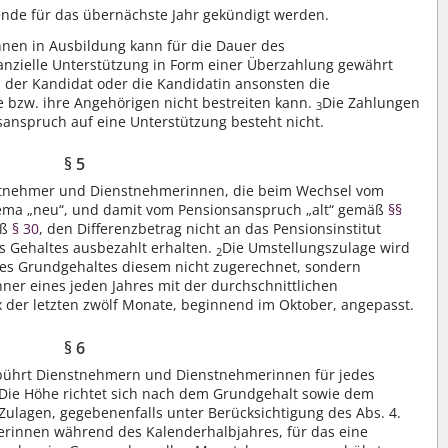
ende für das übernächste Jahr gekündigt werden.
en in Ausbildung kann für die Dauer des
nanzielle Unterstützung in Form einer Überzahlung gewährt
s der Kandidat oder die Kandidatin ansonsten die
e bzw. ihre Angehörigen nicht bestreiten kann.
Die Zahlungen
3
tsanspruch auf eine Unterstützung besteht nicht.
§ 5
stnehmer und Dienstnehmerinnen, die beim Wechsel vom
hema „neu“, und damit vom Pensionsanspruch „alt“ gemäß
§§
äß
§ 30
, den Differenzbetrag nicht an das Pensionsinstitut
es Gehaltes ausbezahlt erhalten.
Die Umstellungszulage wird
2
des Grundgehaltes diesem nicht zugerechnet, sondern
er eines jeden Jahres mit der durchschnittlichen
der letzten zwölf Monate, beginnend im Oktober, angepasst.
§ 6
bührt Dienstnehmern und Dienstnehmerinnen für jedes
Die Höhe richtet sich nach dem Grundgehalt sowie dem
Zulagen, gegebenenfalls unter Berücksichtigung des Abs. 4.
innen während des Kalenderhalbjahres, für das eine