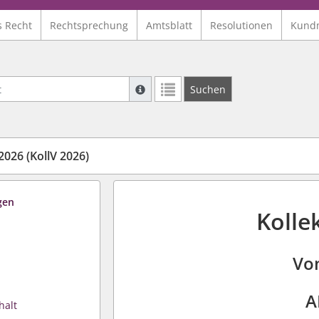
s Recht
Rechtsprechung
Amtsblatt
Resolutionen
Kund
Suche mit Platzhalter "*", Bsp. Pfarrer*,
Suchen
Weitere Suchoperatoren finden Sie in un
2026 (KollV 2026)
gen
Kolle
Vo
A
halt