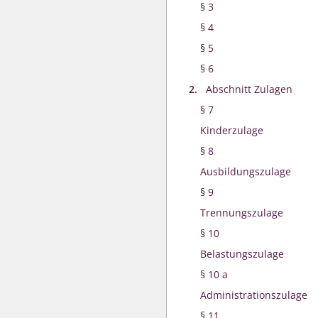
§ 3
§ 4
§ 5
§ 6
2.
Abschnitt Zulagen
§ 7
Kinderzulage
§ 8
Ausbildungszulage
§ 9
Trennungszulage
§ 10
Belastungszulage
§ 10 a
Administrationszulage
§ 11