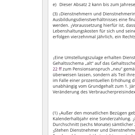
Dieser Absatz 2 kann bis zum Jahres
(3)
Dienstnehmern und Dienstnehmerinn
1
Ausbildungsdienstverhältnisses eine fi
werden.
Voraussetzung hierfür ist, das
2
Lebenshaltungskosten für sich und sein
erfolgen vierzehnmal jährlich, ein Rech
Eine Umstellungszulage erhalten Dien
1
Gehaltsschema „alt“ auf das Gehaltssc
22 ff
zum Pensionsanspruch „neu“ gem
überweisen lassen, sondern als Teil ihr
im Falle einer prozentuellen Erhöhung 
unabhängig vom Grundgehalt zum 1. Jänn
Veränderung des Verbraucherpreisindex 
(1)
Außer den monatlichen Bezügen ge
1
Kalenderhalbjahr eine Sonderzahlung.
2
Durchschnitt (sechs Monate) sämtlicher 
Stehen Dienstnehmer und Dienstnehmer
3