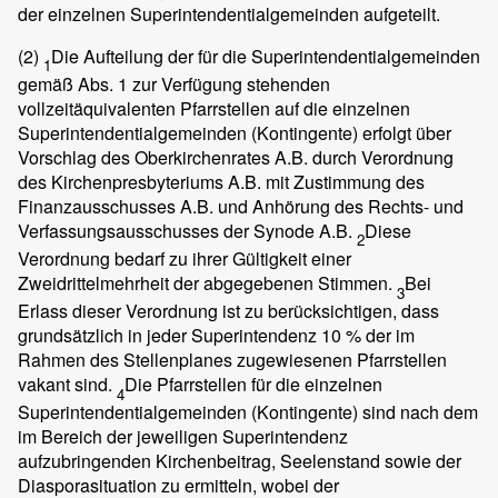
der einzelnen Superintendentialgemeinden aufgeteilt.
(2)
Die Aufteilung der für die Superintendentialgemeinden
1
gemäß Abs. 1 zur Verfügung stehenden
vollzeitäquivalenten Pfarrstellen auf die einzelnen
Superintendentialgemeinden (Kontingente) erfolgt über
Vorschlag des Oberkirchenrates A.B. durch Verordnung
des Kirchenpresbyteriums A.B. mit Zustimmung des
Finanzausschusses A.B. und Anhörung des Rechts- und
Verfassungsausschusses der Synode A.B.
Diese
2
Verordnung bedarf zu ihrer Gültigkeit einer
Zweidrittelmehrheit der abgegebenen Stimmen.
Bei
3
Erlass dieser Verordnung ist zu berücksichtigen, dass
grundsätzlich in jeder Superintendenz 10 % der im
Rahmen des Stellenplanes zugewiesenen Pfarrstellen
vakant sind.
Die Pfarrstellen für die einzelnen
4
Superintendentialgemeinden (Kontingente) sind nach dem
im Bereich der jeweiligen Superintendenz
aufzubringenden Kirchenbeitrag, Seelenstand sowie der
Diasporasituation zu ermitteln, wobei der