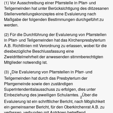
(1)
Vor Ausschreibung einer Pfarrstelle in Pfarr- und
Teilgemeinden hat unter Berücksichtigung des diözesanen
Stellenverteilungskonzeptes eine Evaluierung nach
Maßgabe der folgenden Bestimmungen durchgeführt zu
werden.
(2)
Für die Durchführung der Evaluierung von Pfarrstellen
in Pfarr- und Teilgemeinden hat das Kirchenpresbyterium
A.B. Richtlinien mit Verordnung zu erlassen, wobei für die
diesbezügliche Beschlussfassung eine
Zweidrittelmehrheit der anwesenden stimmberechtigten
Mitglieder notwendig ist.
(3)
Die Evaluierung von Pfarrstellen in Pfarr- und
1
Teilgemeinden hat durch das Presbyterium der
Pfarrgemeinde sowie den zuständigen
Superintendentialausschuss zu erfolgen, dies unter
Einbeziehung des jeweiligen Schulamtes.
Über die
2
Evaluierung ist ein schriftlicher Bericht, nach Möglichkeit
ein gemeinsamer Bericht, für den Oberkirchenrat A.B. zu
verfassen, verbunden mit Anträgen betreffend