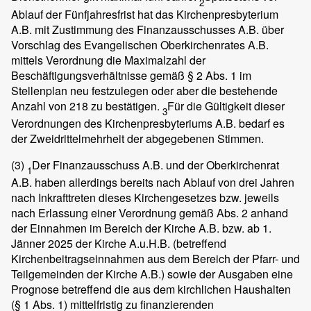
2
Ablauf der Fünfjahresfrist hat das Kirchenpresbyterium
A.B. mit Zustimmung des Finanzausschusses A.B. über
Vorschlag des Evangelischen Oberkirchenrates A.B.
mittels Verordnung die Maximalzahl der
Beschäftigungsverhältnisse gemäß § 2 Abs. 1 im
Stellenplan neu festzulegen oder aber die bestehende
Anzahl von 218 zu bestätigen.
Für die Gültigkeit dieser
3
Verordnungen des Kirchenpresbyteriums A.B. bedarf es
der Zweidrittelmehrheit der abgegebenen Stimmen.
(3)
Der Finanzausschuss A.B. und der Oberkirchenrat
1
A.B. haben allerdings bereits nach Ablauf von drei Jahren
nach Inkrafttreten dieses Kirchengesetzes bzw. jeweils
nach Erlassung einer Verordnung gemäß Abs. 2 anhand
der Einnahmen im Bereich der Kirche A.B. bzw. ab 1.
Jänner 2025 der Kirche A.u.H.B. (betreffend
Kirchenbeitragseinnahmen aus dem Bereich der Pfarr- und
Teilgemeinden der Kirche A.B.) sowie der Ausgaben eine
Prognose betreffend die aus dem kirchlichen Haushalten
(§ 1 Abs. 1) mittelfristig zu finanzierenden