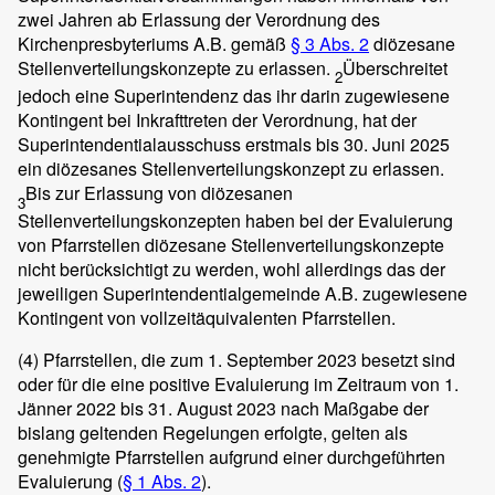
zwei Jahren ab Erlassung der Verordnung des
Kirchenpresbyteriums A.B. gemäß
§ 3 Abs. 2
diözesane
Stellenverteilungskonzepte zu erlassen.
Überschreitet
2
jedoch eine Superintendenz das ihr darin zugewiesene
Kontingent bei Inkrafttreten der Verordnung, hat der
Superintendentialausschuss erstmals bis 30. Juni 2025
ein diözesanes Stellenverteilungskonzept zu erlassen.
Bis zur Erlassung von diözesanen
3
Stellenverteilungskonzepten haben bei der Evaluierung
von Pfarrstellen diözesane Stellenverteilungskonzepte
nicht berücksichtigt zu werden, wohl allerdings das der
jeweiligen Superintendentialgemeinde A.B. zugewiesene
Kontingent von vollzeitäquivalenten Pfarrstellen.
(4)
Pfarrstellen, die zum 1. September 2023 besetzt sind
oder für die eine positive Evaluierung im Zeitraum von 1.
Jänner 2022 bis 31. August 2023 nach Maßgabe der
bislang geltenden Regelungen erfolgte, gelten als
genehmigte Pfarrstellen aufgrund einer durchgeführten
Evaluierung (
§ 1 Abs. 2
).