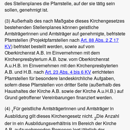
des Stellenplanes die Pfarrstelle, auf der sie tätig sein
sollen, genehmigt ist.
(3)
Außerhalb des nach Maßgabe dieses Kirchengesetzes
bestehenden Stellenplanes können geistliche
Amtsträgerinnen und Amtsträger auf genehmigte, befristete
Pfarrstellen (Projektpfarrstellen nach
Art. 88 Abs. 2 Z 17
KV
) befristet bestellt werden, sowie auf vom
Oberkirchenrat A.B. im Einvernehmen mit dem
Kirchenpresbyterium A.B. bzw. vom Oberkirchenrat
A.u.H.B. im Einvernehmen mit den Kirchenpresbyterien
A.B. und H.B. nach
Art. 23 Abs. 4 bis 6 KV
errichteten
Pfarrstellen für besondere landeskirchliche Aufgaben,
sofern diese Pfarrstellen von dritter Seite (außerhalb des
Haushaltes der Kirche A.B. sowie der Kirche A.u.H.B.) auf
Grund getroffener Vereinbarungen finanziert werden.
(4)
Für geistliche Amtsträgerinnen und Amtsträger in
1
Ausbildung gilt dieses Kirchengesetz nicht.
Die Anzahl
2
der in ein Ausbildungsverhältnis im Bereich der Kirche
A.B. aufzunehmenden Personen legt jährlich der