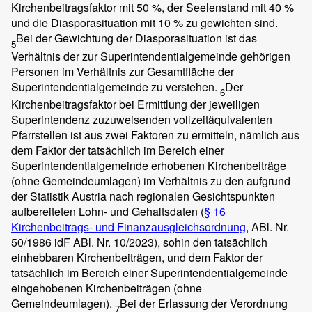
Kirchenbeitragsfaktor mit 50 %, der Seelenstand mit 40 %
und die Diasporasituation mit 10 % zu gewichten sind.
Bei der Gewichtung der Diasporasituation ist das
5
Verhältnis der zur Superintendentialgemeinde gehörigen
Personen im Verhältnis zur Gesamtfläche der
Superintendentialgemeinde zu verstehen.
Der
6
Kirchenbeitragsfaktor bei Ermittlung der jeweiligen
Superintendenz zuzuweisenden vollzeitäquivalenten
Pfarrstellen ist aus zwei Faktoren zu ermitteln, nämlich aus
dem Faktor der tatsächlich im Bereich einer
Superintendentialgemeinde erhobenen Kirchenbeiträge
(ohne Gemeindeumlagen) im Verhältnis zu den aufgrund
der Statistik Austria nach regionalen Gesichtspunkten
aufbereiteten Lohn- und Gehaltsdaten (
§ 16
Kirchenbeitrags- und Finanzausgleichsordnung
, ABl. Nr.
50/1986 idF ABl. Nr. 10/2023), sohin den tatsächlich
einhebbaren Kirchenbeiträgen, und dem Faktor der
tatsächlich im Bereich einer Superintendentialgemeinde
eingehobenen Kirchenbeiträgen (ohne
Gemeindeumlagen).
Bei der Erlassung der Verordnung
7