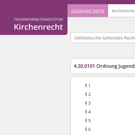
Geltendes Recht
Archivierte
Logo Fachinformationssystem Kirchenrecht
Volltextsuche Geltendes Recht
4.30.0101
Ordnung Jugendpf
§ 1
§ 2
§ 3
§ 4
§ 5
§ 6