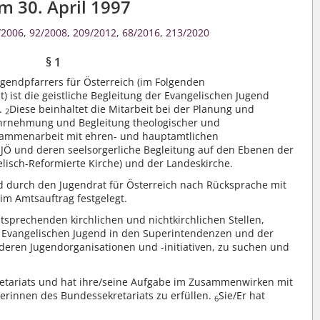
m 30. April 1997
/2006
,
92/2008
,
209/2012
,
68/2016
,
213/2020
§ 1
gendpfarrers für Österreich (im Folgenden
) ist die geistliche Begleitung der Evangelischen Jugend
).
Diese beinhaltet die Mitarbeit bei der Planung und
2
hrnehmung und Begleitung theologischer und
sammenarbeit mit ehren- und hauptamtlichen
EJÖ und deren seelsorgerliche Begleitung auf den Ebenen der
elisch-Reformierte Kirche) und der Landeskirche.
 durch den Jugendrat für Österreich nach Rücksprache mit
im Amtsauftrag festgelegt.
sprechenden kirchlichen und nichtkirchlichen Stellen,
 Evangelischen Jugend in den Superintendenzen und der
deren Jugendorganisationen und -initiativen, zu suchen und
retariats und hat ihre/seine Aufgabe im Zusammenwirken mit
erinnen des Bundessekretariats zu erfüllen.
Sie/Er hat
6