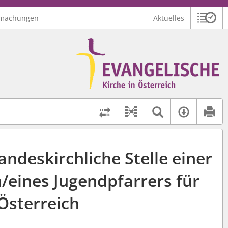
machungen
Aktuelles
Sitzu
Logo Ev. Kirche in Österreich
 findet auch: "Pfarrerinitiative" oder "Pfarrerausschuss".
serer Hilfe.
Textsuche 
Verfüg
Dokument-Beziehu
Rechtsstände vergleich
andeskirchliche Stelle einer
/eines Jugendpfarrers für
Österreich