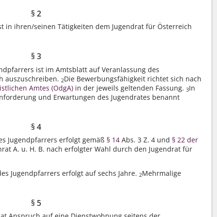
§ 2
st in ihren/seinen Tätigkeiten dem Jugendrat für Österreich
§ 3
endpfarrers ist im Amtsblatt auf Veranlassung des
ch auszuschreiben.
Die Bewerbungsfähigkeit richtet sich nach
2
stlichen Amtes (OdgA)
in der jeweils geltenden Fassung.
In
3
nforderung und Erwartungen des Jugendrates benannt
§ 4
es Jugendpfarrers erfolgt gemäß
§ 14
Abs. 3 Z. 4 und
§ 22 der
at A. u. H. B. nach erfolgter Wahl durch den Jugendrat für
es Jugendpfarrers erfolgt auf sechs Jahre.
Mehrmalige
2
§ 5
hat Anspruch auf eine Dienstwohnung seitens der