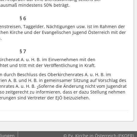
gsausmaß mindestens 50% beträgt.
§ 6
ienstreisen, Taggelder, Nächtigungen usw. ist im Rahmen der
hen Kirche und der Evangelischen Jugend Österreich mit der
.
§ 7
rchenrat A. u. H. B. im Einvernehmen mit den
htet und tritt mit der Veröffentlichung in Kraft.
 durch Beschluss des Oberkirchenrates A. u. H. B. im
en A. B. und H. B. in gemeinsamer Sitzung auf Vorschlag des
nrates A. u. H. B.
Soferne die Änderung nicht vom Jugendrat
2
 so zeitgerecht zu informieren, dass er dazu Stellung nehmen
ungen sind Vertreter der EJÖ beizuziehen.
llungen
© Ev. Kirche in Österreich (EKOER)