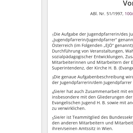
Vo
ABl. Nr. 51/1997,
100
Die Aufgabe der Jugendpfarrerin/des Ju
1
„Jugendpfarrerin/Jugendpfarrer“ genannt
Österreich (im Folgenden „EJÖ“ genannt
Durchführung von Veranstaltungen, Wa
sozialpädagogischer Entwicklungen, Zu
Mitarbeiterinnen und Mitarbeitern der 
Superintendenz, der Kirche H. B. (Evang
Die genaue Aufgabenbeschreibung wird
3
der Jugendpfarrerin/dem Jugendpfarrer 
Sie/er hat auch Zusammenarbeit mit ent
4
insbesondere mit den Gliederungen der
Evangelischen Jugend H. B. sowie mit an
zu verwirklichen.
Sie/er ist Teammitglied des Bundessek
5
den anderen Mitarbeitern und Mitarbeit
ihren/seinen Amtssitz in Wien.