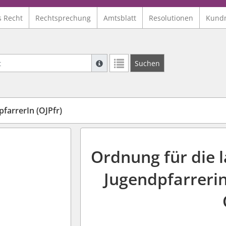
s Recht
Rechtsprechung
Amtsblatt
Resolutionen
Kund
Suche mit Platzhalter "*", Bsp. Pfarrer*,
Suchen
Weitere Suchoperatoren finden Sie in un
arrerIn (OJPfr)
Ordnung für die l
Jugendpfarrerin