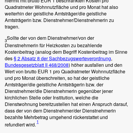
hiermit mit brutto EUR 1 beschränkten Kosten pro
Quadratmeter Wohnnutzfläche und pro Monat hat also
weiterhin der geistliche Amtsträger/die geistliche
Amtsträgerin bzw. Dienstnehmer/Dienstnehmerin zu
tragen.
Sollte der von dem Dienstnehmer/von der
3
Dienstnehmerin für Heizkosten zu bezahlende
Kostenbeitrag (analog dem Begriff Kostenbeitrag im Sinne
des
§ 2 Absatz 8 der Sachbezugswerteverordnung
,
Bundesgesetzblatt II 468/2008
) höher ausfallen und den
Wert von brutto EUR 1 pro Quadratmeter Wohnnutzfläche
und pro Monat überschreiten, so hat der geistliche
Amtsträger/die geistliche Amtsträgerin bzw. der
Dienstnehmer/die Dienstnehmerin gegenüber jener
kirchlichen Stelle oder Institution, welche die
Dienstwohnung bereitzustellen hat einen Anspruch darauf,
dass der von dem Dienstnehmer/der Dienstnehmerin
bezahlte Mehrbetrag umgehend rückerstattet und
1
refundiert wird.