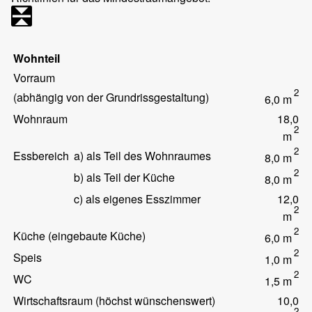
Wohnteil
Vorraum
2
(abhängig von der Grundrissgestaltung)
6,0 m
Wohnraum
18,0
2
m
2
Essbereich
a) als Teil des Wohnraumes
8,0 m
2
b) als Teil der Küche
8,0 m
c) als eigenes Esszimmer
12,0
2
m
2
Küche (eingebaute Küche)
6,0 m
2
Speis
1,0 m
2
WC
1,5 m
Wirtschaftsraum (höchst wünschenswert)
10,0
2