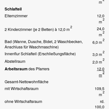
m
Schlafteil
Elternzimmer
12,0
2
m
2
24,0
2 Kinderzimmer (je 2 Betten) à 12,0 m
2
m
2
Bad (Wanne, Dusche, Bidet, 2 Waschbecken,
6,0 m
Anschluss für Waschmaschine)
2
Innenflur Schlafteil (Erschließungsfläche)
3,0 m
2
Abstellraum
2,0 m
Arbeitsraum
des Pfarrers
12,0
2
m
Gesamt-Nettowohnfläche
mit Wirtschaftsraum
109,5
2
m
ohne Wirtschaftsraum
rd.
100,0